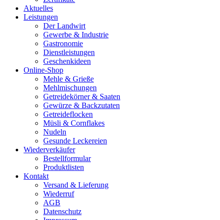
Aktuelles
Leistungen
Der Landwirt
Gewerbe & Industrie
Gastronomie
Dienstleistungen
Geschenkideen
Online-Shop
Mehle & Grieße
Mehlmischungen
Getreidekörner & Saaten
Gewürze & Backzutaten
Getreideflocken
Müsli & Cornflakes
Nudeln
Gesunde Leckereien
Wiederverkäufer
Bestellformular
Produktlisten
Kontakt
Versand & Lieferung
Wiederruf
AGB
Datenschutz