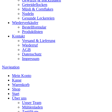
Gewürze & Backzutaten
Getreideflocken
Müsli & Cornflakes
Nudeln
Gesunde Leckereien
Wiederverkäufer
Bestellformular
Produktlisten
Kontakt
Versand & Lieferung
Wiederruf
AGB
Datenschutz
Impressum
Navigation
Mein Konto
Kasse
Warenkorb
Shop
Start
Über uns
Unser Team
Mühlenladen
Zertifikate