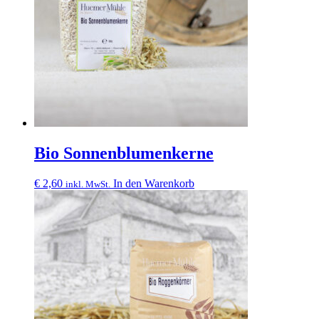
Bio Sonnenblumenkerne
€
2,60
In den Warenkorb
inkl. MwSt.