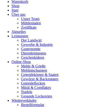
Warenkorb
Shop
Start
Über uns
Unser Team
Mühlenladen
Zertifikate
Aktuelles
Leistungen
Der Landwirt
Gewerbe & Industrie
Gastronomie
Dienstleistungen
Geschenkideen
Online-Shop
Mehle & Grieße
Mehlmischungen
Getreidekörner & Saaten
Gewürze & Backzutaten
Getreideflocken
Müsli & Cornflakes
Nudeln
Gesunde Leckereien
Wiederverkäufer
Bestellformular